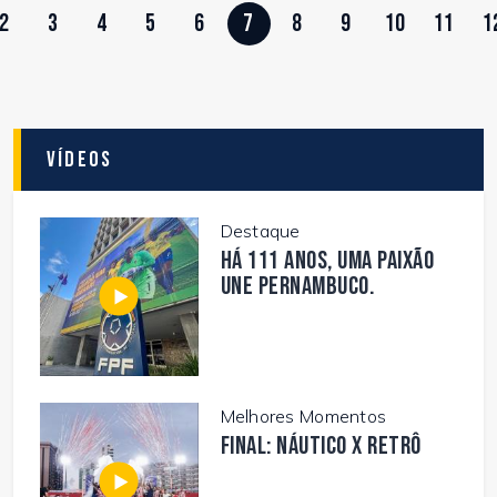
2
3
4
5
6
7
8
9
10
11
1
Vídeos
Destaque
Há 111 anos, uma paixão
une Pernambuco.
Melhores Momentos
FINAL: NÁUTICO X RETRÔ