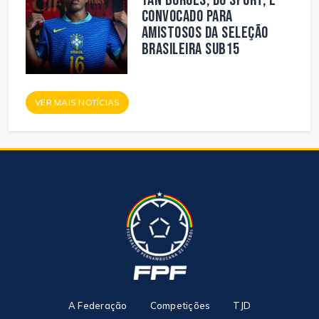
Yan Borges, do Sport, é
convocado para
amistosos da Seleção
Brasileira Sub15
VER MAIS NOTÍCIAS
A Federação
Competições
TJD