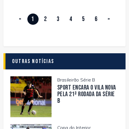
«
1
2
3
4
5
6
»
Outras Notícias
Brasileirão Série B
Sport encara o Vila Nova
pela 21ª rodada da Série
B
Copa do Interior