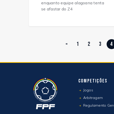
enquanto equipe alagoana tenta
se afastar do Z4
«
1
2
3
4
Competições
Jogos
Arbitragem
Regulamento Ger