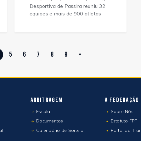
Desportiva de Passira reuniu 32
equipes e mais de 900 atletas
5
6
7
8
9
»
Arbitragem
A Federação
Escola
Sobre Nós
Documentos
Estatuto FPF
al
Calendário de Sorteio
Portal da Tra