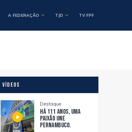
A FEDERAÇÃO
TJD
TV FPF
Vídeos
Destaque
Há 111 anos, uma
paixão une
Pernambuco.