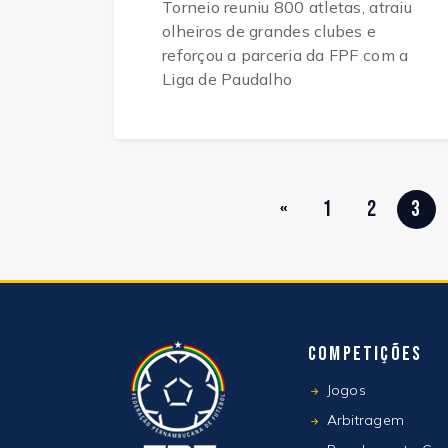
Torneio reuniu 800 atletas, atraiu
olheiros de grandes clubes e
reforçou a parceria da FPF com a
Liga de Paudalho
«
1
2
3
Competições
Jogos
Arbitragem