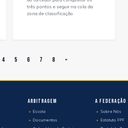
três pontos e seguir na cola da
zona de classificação
4
5
6
7
8
»
Arbitragem
A Federação
Escola
Sobre Nós
Documentos
Estatuto FPF