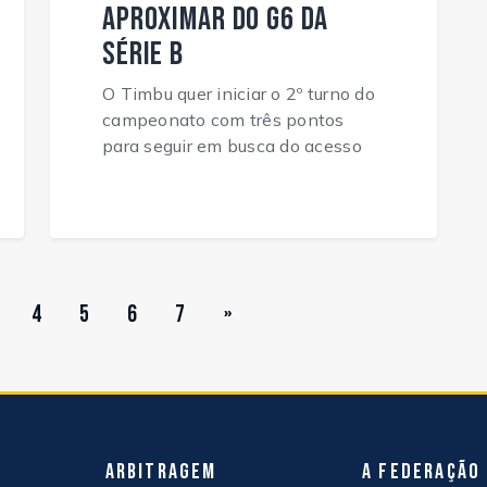
aproximar do G6 da
Série B
O Timbu quer iniciar o 2º turno do
campeonato com três pontos
para seguir em busca do acesso
4
5
6
7
»
Arbitragem
A Federação