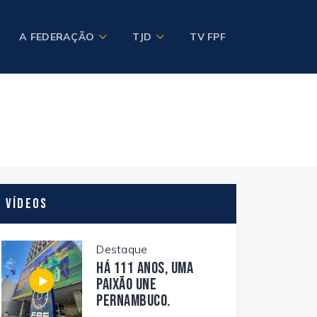
A FEDERAÇÃO
TJD
TV FPF
Vídeos
Destaque
Há 111 anos, uma
paixão une
Pernambuco.