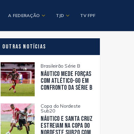
A FEDERAÇÃO
TJD
TV FPF
Outras Notícias
Brasileirão Série B
Náutico mede forças
com Atlético-GO em
confronto da Série B
Copa do Nordeste
Sub20
Náutico e Santa Cruz
estreiam na Copa do
Nordeste Sub20 com