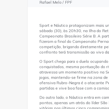
Rafael Melo / FPF
Sport e Náutico protagonizam mais um 
sábado (30), às 20h30, na Ilha do Reti
Campeonato Brasileiro Série B. A part
fizeram a final do Campeonato Perna
competição, brigando diretamente pela
confronto terá transmissão ao vivo d
O Sport chega para o duelo ocupando 
conquistados, mesma pontuação do riva
atravessa um momento positivo na Séri
jogos, mantendo-se firme na zona de 
ofensiva Rubro-Negra é o atacante Per
partidas e vive boa fase com a camisa
Do outro lado, o Náutico entra em cam
pontos, apenas um atrás do líder Sã
vitórias nos últimos cinco compromiss