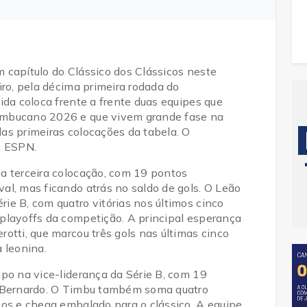
capítulo do Clássico dos Clássicos neste 
ro, pela décima primeira rodada do 
ida coloca frente a frente duas equipes que 
mbucano 2026 e que vivem grande fase na 
s primeiras colocações da tabela. O 
a ESPN.
a terceira colocação, com 19 pontos 
l, mas ficando atrás no saldo de gols. O Leão 
e B, com quatro vitórias nos últimos cinco 
playoffs da competição. A principal esperança 
otti, que marcou três gols nas últimas cinco 
 leonina.
po na vice-liderança da Série B, com 19 
o Bernardo. O Timbu também soma quatro 
os e chega embalado para o clássico. A equipe 