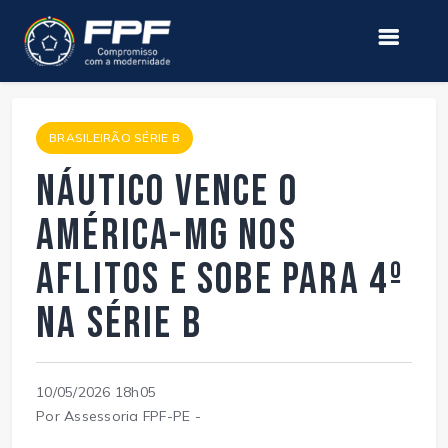
BRASILEIRÃO SÉRIE B
Náutico vence o
América-MG nos
Aflitos e sobe para 4º
na Série B
10/05/2026 18h05
Por Assessoria FPF-PE -