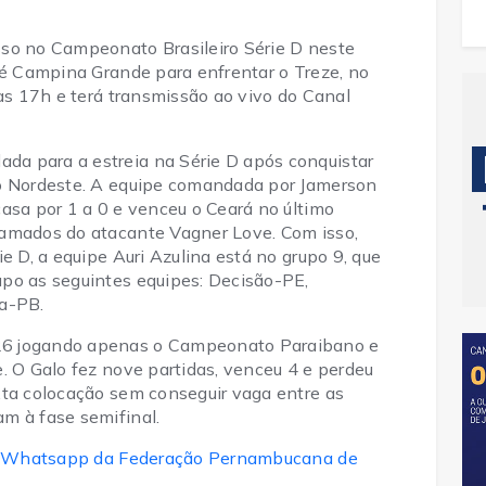
sso no Campeonato Brasileiro Série D neste
té Campina Grande para enfrentar o Treze, no
das 17h e terá transmissão ao vivo do Canal
a para a estreia na Série D após conquistar
do Nordeste. A equipe comandada por Jamerson
asa por 1 a 0 e venceu o Ceará no último
ramados do atacante Vagner Love. Com isso,
e D, a equipe Auri Azulina está no grupo 9, que
po as seguintes equipes: Decisão-PE,
ca-PB.
26 jogando apenas o Campeonato Paraibano e
. O Galo fez nove partidas, venceu 4 e perdeu
xta colocação sem conseguir vaga entre as
m à fase semifinal.
 do Whatsapp da Federação Pernambucana de