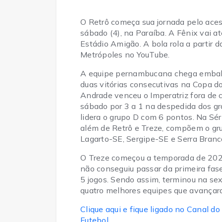
O Retrô começa sua jornada pelo ace
sábado (4), na Paraíba. A Fênix vai a
Estádio Amigão. A bola rola a partir 
Metrópoles no YouTube.
A equipe pernambucana chega embalad
duas vitórias consecutivas na Copa 
Andrade venceu o Imperatriz fora de c
sábado por 3 a 1 na despedida dos g
lidera o grupo D com 6 pontos. Na Séri
além de Retrô e Treze, compõem o gru
Lagarto-SE, Sergipe-SE e Serra Bran
O Treze começou a temporada de 20
não conseguiu passar da primeira fase
5 jogos. Sendo assim, terminou na se
quatro melhores equipes que avançara
Clique aqui e fique ligado no Canal
Futebol.