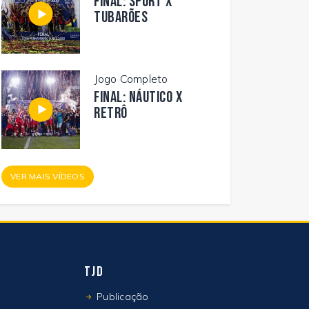
FINAL: SPORT X
TUBARÕES
Jogo Completo
FINAL: NÁUTICO X
RETRÔ
VER MAIS VÍDEOS
TJD
Publicação