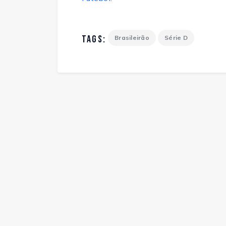
TAGS:
Brasileirão
Série D