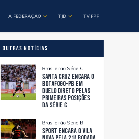
A FEDERAÇÃO
TJD
TV FPF
Outras Notícias
Brasileirão Série C
Santa Cruz encara o
Botafogo-PB em
duelo direto pelas
primeiras posições
da Série C
Brasileirão Série B
Sport encara o Vila
Nova pela 21ª rodada