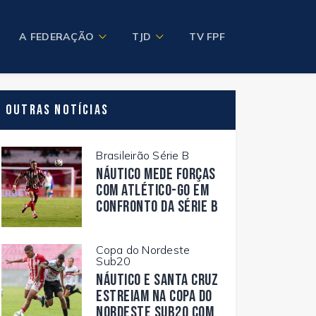
A FEDERAÇÃO
TJD
TV FPF
Outras Notícias
Brasileirão Série B
Náutico mede forças
com Atlético-GO em
confronto da Série B
Copa do Nordeste
Sub20
Náutico e Santa Cruz
estreiam na Copa do
Nordeste Sub20 com