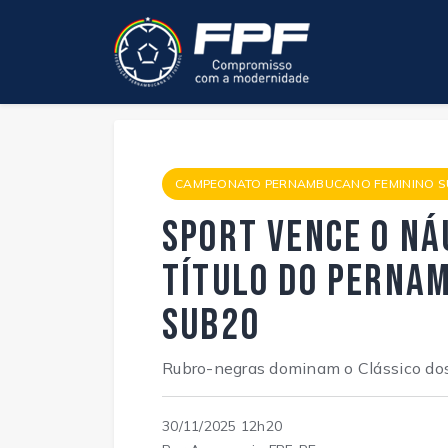
CAMPEONATO PERNAMBUCANO FEMININO S
Sport vence o Ná
título do Perna
Sub20
Rubro-negras dominam o Clássico dos 
30/11/2025 12h20