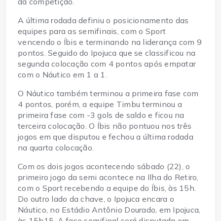
da competição.
A última rodada definiu o posicionamento das 
equipes para as semifinais, com o Sport 
vencendo o Íbis e terminando na liderança com 9 
pontos. Seguido do Ipojuca que se classificou na 
segunda colocação com 4 pontos após empatar 
com o Náutico em 1 a 1.
O Náutico também terminou a primeira fase com 
4 pontos, porém, a equipe Timbu terminou a 
primeira fase com -3 gols de saldo e ficou na 
terceira colocação. O Íbis não pontuou nos três 
jogos em que disputou e fechou a última rodada 
na quarta colocação.
Com os dois jogos acontecendo sábado (22), o 
primeiro jogo da semi acontece na Ilha do Retiro, 
com o Sport recebendo a equipe do Íbis, às 15h. 
Do outro lado da chave, o Ipojuca encara o 
Náutico, no Estádio Antônio Dourado, em Ipojuca, 
às 15h15. A fase semifinal será disputada em 