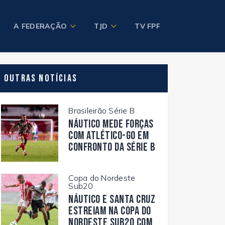
A FEDERAÇÃO
TJD
TV FPF
Outras Notícias
Brasileirão Série B
Náutico mede forças
com Atlético-GO em
confronto da Série B
Copa do Nordeste
Sub20
Náutico e Santa Cruz
estreiam na Copa do
Nordeste Sub20 com