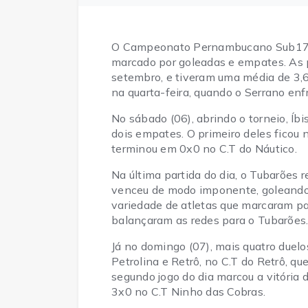
O Campeonato Pernambucano Sub17 te
marcado por goleadas e empates. As p
setembro, e tiveram uma média de 3,6 
na quarta-feira, quando o Serrano en
No sábado (06), abrindo o torneio, Íb
dois empates. O primeiro deles ficou
terminou em 0x0 no C.T do Náutico.
Na última partida do dia, o Tubarões 
venceu de modo imponente, goleando 
variedade de atletas que marcaram pa
balançaram as redes para o Tubarões
Já no domingo (07), mais quatro duelo
Petrolina e Retrô, no C.T do Retrô, q
segundo jogo do dia marcou a vitória
3x0 no C.T Ninho das Cobras.