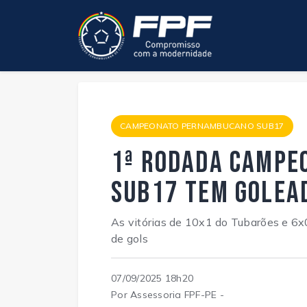
CAMPEONATO PERNAMBUCANO SUB17
1ª rodada Campe
Sub17 tem golea
As vitórias de 10x1 do Tubarões e 6x
de gols
07/09/2025 18h20
Por Assessoria FPF-PE -