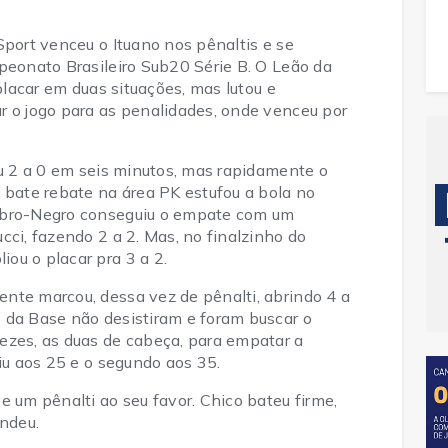
Sport venceu o Ituano nos pênaltis e se
peonato Brasileiro Sub20 Série B. O Leão da
 placar em duas situações, mas lutou e
r o jogo para as penalidades, onde venceu por
iu 2 a 0 em seis minutos, mas rapidamente o
 bate rebate na área PK estufou a bola no
Rubro-Negro conseguiu o empate com um
cci, fazendo 2 a 2. Mas, no finalzinho do
ou o placar pra 3 a 2.
nte marcou, dessa vez de pênalti, abrindo 4 a
 da Base não desistiram e foram buscar o
ezes, as duas de cabeça, para empatar a
aiu aos 25 e o segundo aos 35.
e um pênalti ao seu favor. Chico bateu firme,
endeu.