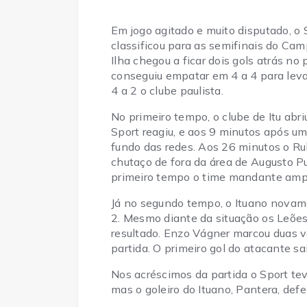
Em jogo agitado e muito disputado, o 
classificou para as semifinais do Cam
Ilha chegou a ficar dois gols atrás no
conseguiu empatar em 4 a 4 para leva
4 a 2 o clube paulista.
No primeiro tempo, o clube de Itu abr
Sport reagiu, e aos 9 minutos após um
fundo das redes. Aos 26 minutos o 
chutaço de fora da área de Augusto Pu
primeiro tempo o time mandante ampli
Já no segundo tempo, o Ituano novame
2. Mesmo diante da situação os Leões
resultado. Enzo Vágner marcou duas v
partida. O primeiro gol do atacante s
Nos acréscimos da partida o Sport tev
mas o goleiro do Ituano, Pantera, def