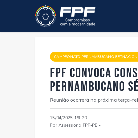
CAMPEONATO PERNAMBUCANO BETNACIONA
FPF convoca Cons
Pernambucano Sé
Reunião ocorrerá na próxima terça-feir
15/04/2025 19h20
Por Assessoria FPF-PE -