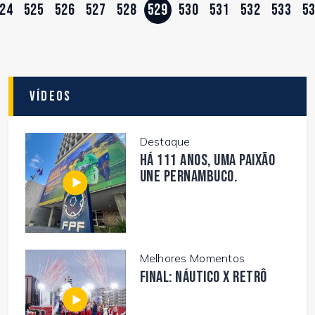
24
525
526
527
528
529
530
531
532
533
5
Vídeos
Destaque
Há 111 anos, uma paixão
une Pernambuco.
Melhores Momentos
FINAL: NÁUTICO X RETRÔ