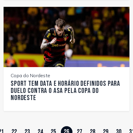
Copa do Nordeste
Sport tem data e horário definidos para
duelo contra o ASA pela Copa do
Nordeste
21
22
23
24
25
26
27
28
29
30
3