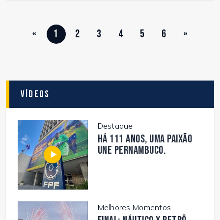
«
1
2
3
4
5
6
»
Vídeos
Destaque
Há 111 anos, uma paixão
une Pernambuco.
Melhores Momentos