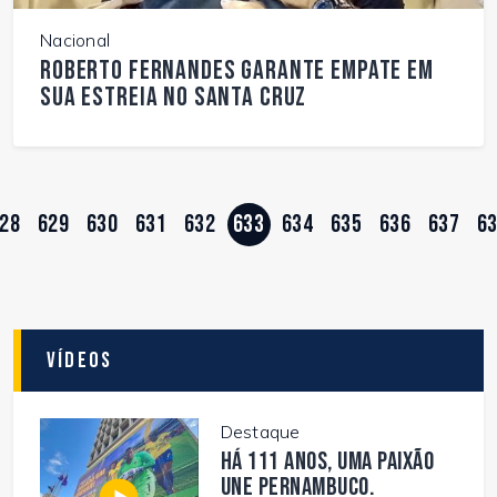
Nacional
Roberto Fernandes garante empate em
sua estreia no Santa Cruz
28
629
630
631
632
633
634
635
636
637
6
Vídeos
Destaque
Há 111 anos, uma paixão
une Pernambuco.