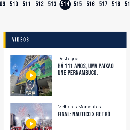
09
510
511
512
513
514
515
516
517
518
5
Vídeos
Destaque
Há 111 anos, uma paixão
une Pernambuco.
Melhores Momentos
FINAL: NÁUTICO X RETRÔ