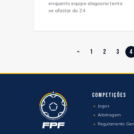
enquanto equipe alagoana tenta
se afastar do Z4
«
1
2
3
4
Competições
Jogos
Arbitragem
Regulamento Ger