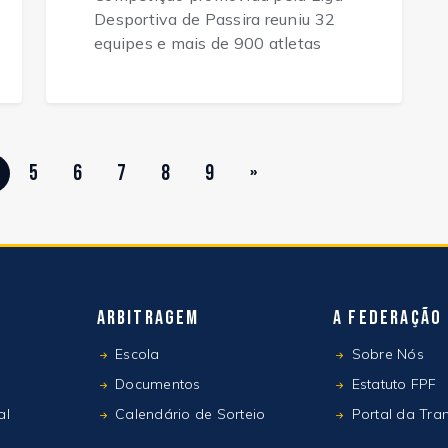
Desportiva de Passira reuniu 32
equipes e mais de 900 atletas
5
6
7
8
9
»
Arbitragem
A Federação
Escola
Sobre Nós
Documentos
Estatuto FPF
al
Calendário de Sorteio
Portal da Tra