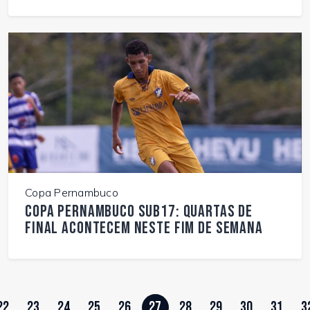
Copa Pernambuco
Copa Pernambuco Sub17: quartas de
final acontecem neste fim de semana
22
23
24
25
26
27
28
29
30
31
3