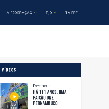
A FEDERAÇÃO
TJD
TV FPF
Vídeos
Destaque
Há 111 anos, uma
paixão une
Pernambuco.