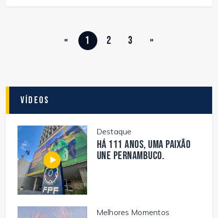
«
1
2
3
»
Vídeos
Destaque
Há 111 anos, uma paixão
une Pernambuco.
Melhores Momentos