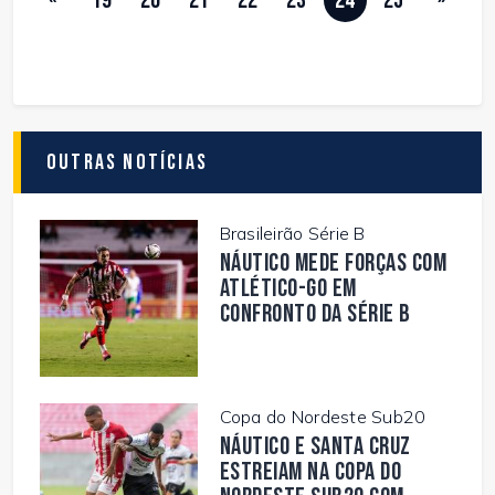
«
19
20
21
22
23
24
25
»
Outras Notícias
Brasileirão Série B
Náutico mede forças com
Atlético-GO em
confronto da Série B
Copa do Nordeste Sub20
Náutico e Santa Cruz
estreiam na Copa do